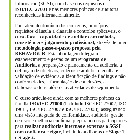
Informação (SGSI), com base nos requisitos da
ISO/IEC 27001
e nas melhores práticas de auditoria
reconhecidas internacionalmente.
Para além do domínio dos conceitos, princípios,
requisitos cláusula-a-cláusula e controlos aplicáveis, o
curso foca a
capacidade de auditar com método,
consistência e julgamento profissional
, através de uma
metodologia passo-a-passo proposta pela
BEHAVIOUR
. Esta abordagem integra o
estabelecimento e gestão de um
Programa de
Auditoria
, a preparação e planeamento da auditoria, a
definição de objetivos, critérios e âmbito, a recolha e
validação de evidência, a identificação de findings e não
conformidades, a formulação de conclusões, a
elaboração do relatório e as atividades de seguimento.
O curso articula-se ainda com as melhores práticas da
família
ISO/IEC 27000
(incluindo ISO/IEC 27002, ISO
19011, ISO/IEC 27007 e ISO/IEC 27008), assegurando
uma visão integrada de conformidade, auditoria, gestão
de risco e melhoria contínua, preparando os participantes
para
realizar auditorias internas e externas a SGSI
com confiança e rigor
, incluindo auditorias de
Stage 1
e
Stage 2
.