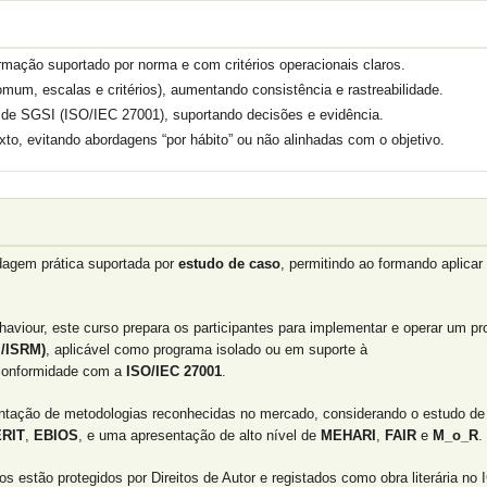
mação suportado por norma e com critérios operacionais claros.
omum, escalas e critérios), aumentando consistência e rastreabilidade.
tos de SGSI (ISO/IEC 27001), suportando decisões e evidência.
to, evitando abordagens “por hábito” ou não alinhadas com o objetivo.
agem prática suportada por
estudo de caso
, permitindo ao formando aplicar
viour, este curso prepara os participantes para implementar e operar um p
I/ISRM)
, aplicável como programa isolado ou em suporte à
onformidade com a
ISO/IEC 27001
.
entação de metodologias reconhecidas no mercado, considerando o estudo de
RIT
,
EBIOS
, e uma apresentação de alto nível de
MEHARI
,
FAIR
e
M_o_R
.
estão protegidos por Direitos de Autor e registados como obra literária no