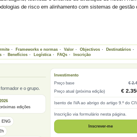
odologias de risco em alinhamento com sistemas de gestão 
rmite
·
Frameworks e normas
·
Valor
·
Objectivos
·
Destinatários
·
s
·
Benefícios
·
Logística
·
FAQs
·
Inscrição
Investimento
Preço base
€ 2.
formador e o grupo.
€ 2.35
Preço atual (próxima edição)
2026
Isento de IVA ao abrigo do artigo 9.º do CI
 próximas edições
Inscrição via formulário nesta página.
ou ENG
Inscrever-me
2h