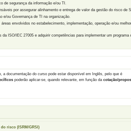
sco de segurança da informação e/ou TI.
áveis por assegurar alinhamento e entrega de valor da gestão do risco de S
ão e/ou Governança de TI na organização.
as áreas envolvidos no estabelecimento, implementação, operação e/ou melhor
s da ISO/IEC 27005 e adquirir competências para implementar um programa 
to, a documentação do curso pode estar disponível em Inglês, pelo que é
ecíficos
poderão aplicar-se, quando relevante, em função da
cotação/propos
 do risco (ISRM/GRSI)