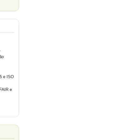
.
ão
05 e ISO
FAIR e