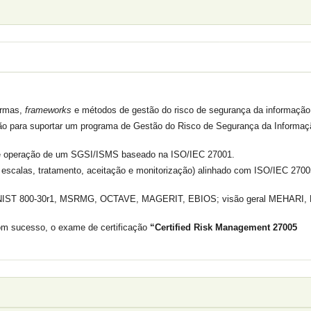
ormas,
frameworks
e métodos de gestão do risco de segurança da informação
ção para suportar um programa de Gestão do Risco de Segurança da Informaç
 e operação de um SGSI/ISMS baseado na ISO/IEC 27001.
os, escalas, tratamento, aceitação e monitorização) alinhado com ISO/IEC 270
s (NIST 800-30r1, MSRMG, OCTAVE, MAGERIT, EBIOS; visão geral MEHARI, 
com sucesso, o exame de certificação
“Certified Risk Management 27005