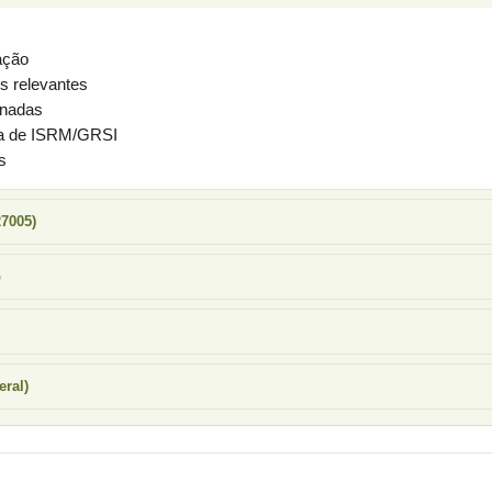
ação
s relevantes
onadas
ma de ISRM/GRSI
s
27005)
G
eral)