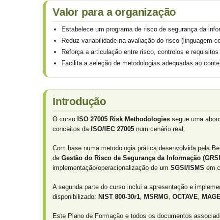
Valor para a organização
Estabelece um programa de risco de segurança da infor
Reduz variabilidade na avaliação do risco (linguagem c
Reforça a articulação entre risco, controlos e requisi
Facilita a seleção de metodologias adequadas ao contex
Introdução
O curso
ISO 27005 Risk Methodologies
segue uma abord
conceitos da
ISO/IEC 27005
num cenário real.
Com base numa metodologia prática desenvolvida pela Beha
de
Gestão do Risco de Segurança da Informação (GRS
implementação/operacionalização de um
SGSI/ISMS
em c
A segunda parte do curso inclui a apresentação e implem
disponibilizado:
NIST 800-30r1
,
MSRMG
,
OCTAVE
,
MAGE
Este Plano de Formação e todos os documentos associados 