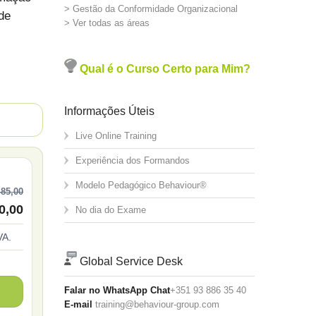
> Gestão da Conformidade Organizacional
de
> Ver todas as áreas
Qual é o Curso Certo para Mim?
Informações Úteis
Live Online Training
Experiência dos Formandos
Modelo Pedagógico Behaviour®
485,00
0,00
No dia do Exame
VA.
Global Service Desk
Falar no WhatsApp Chat
+351 93 886 35 40
E-mail
training@behaviour-group.com