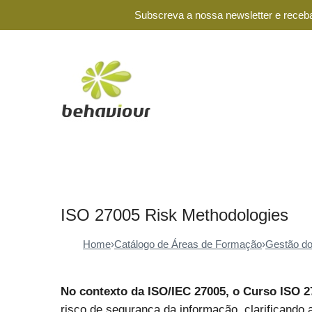
Subscreva a nossa newsletter e receba
ISO 27005 Risk Methodologies
Home
›
Catálogo de Áreas de Formação
›
Gestão do
No contexto da ISO/IEC 27005, o Curso ISO 
risco de segurança da informação, clarificando 