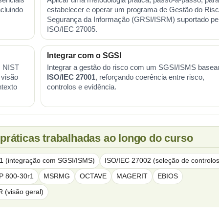
ncluindo
estabelecer e operar um programa de Gestão do Risc
Segurança da Informação (GRSI/ISRM) suportado pe
ISO/IEC 27005.
Integrar com o SGSI
: NIST
Integrar a gestão do risco com um SGSI/ISMS basea
visão
ISO/IEC 27001
, reforçando coerência entre risco,
ntexto
controlos e evidência.
ráticas trabalhadas ao longo do curso
1 (integração com SGSI/ISMS)
ISO/IEC 27002 (seleção de controlos
P 800-30r1
MSRMG
OCTAVE
MAGERIT
EBIOS
 (visão geral)