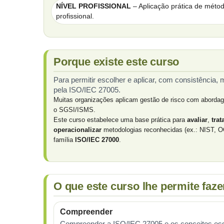
NÍVEL PROFISSIONAL
– Aplicação prática de méto
profissional.
Porque existe este curso
Para permitir escolher e aplicar, com consistência
pela ISO/IEC 27005.
Muitas organizações aplicam gestão de risco com abordage
o SGSI/ISMS.
Este curso estabelece uma base prática para
avaliar
,
trat
operacionalizar
metodologias reconhecidas (ex.: NIST,
família
ISO/IEC 27000
.
O que este curso lhe permite faze
Compreender
Compreender a ISO/IEC 27005 e os conceitos es