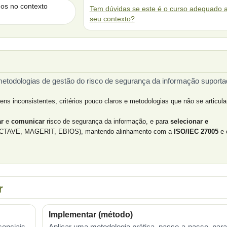
dos no contexto
Tem dúvidas se este é o curso adequado 
seu contexto?
, metodologias de gestão do risco de segurança da informação suport
ns inconsistentes, critérios pouco claros e metodologias que não se articu
ar
e
comunicar
risco de segurança da informação, e para
selecionar e
 OCTAVE, MAGERIT, EBIOS), mantendo alinhamento com a
ISO/IEC 27005
e 
r
Implementar (método)
senciais
Aplicar uma metodologia prática, passo-a-passo, para