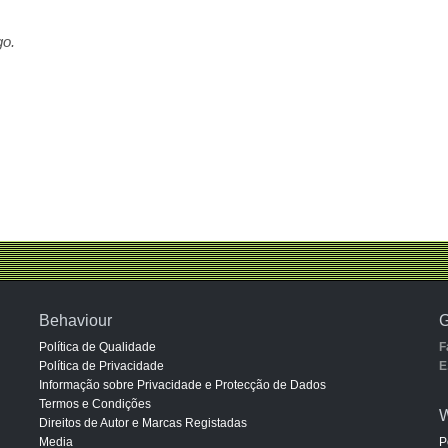
go.
Behaviour
G
Política de Qualidade
F
Política de Privacidade
E
Informação sobre Privacidade e Protecção de Dados
Termos e Condições
W
Direitos de Autor e Marcas Registadas
Media
P