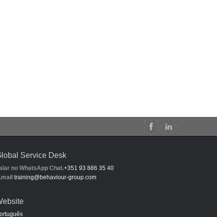
lobal Service Desk
alar no WhatsApp Chat.
+351 93 886 35 40
.mail
training@behaviour-group.com
ebsite
ortuguês