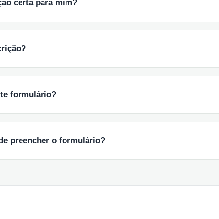
ção certa para mim?
crição?
te formulário?
de preencher o formulário?